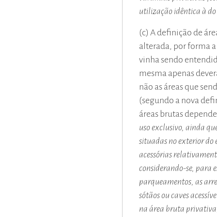
utilização idêntica à do
(c) A definição de á
alterada, por forma a
vinha sendo entendido
mesma apenas deverá i
não as áreas que sen
(segundo a nova defi
áreas brutas dependen
uso exclusivo, ainda q
situadas no exterior do e
acessórias relativamente
considerando-se, para es
parqueamentos, as arre
sótãos ou caves acessív
na área bruta privativa,