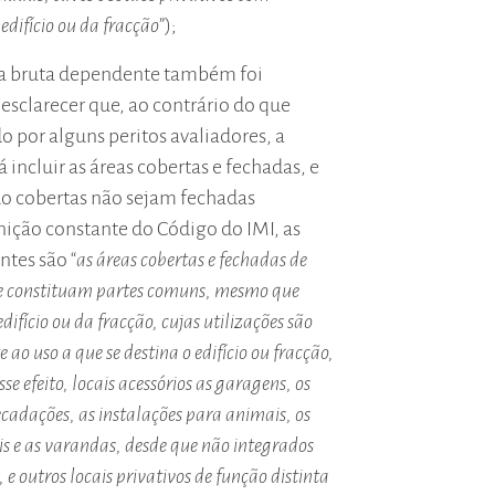
 edifício ou da fracção
”);
rea bruta dependente também foi
 esclarecer que, ao contrário do que
 por alguns peritos avaliadores, a
ncluir as áreas cobertas e fechadas, e
do cobertas não sejam fechadas
nição constante do Código do IMI, as
tes são “
as áreas cobertas e fechadas de
ue constituam partes comuns, mesmo que
difício ou da fracção, cujas utilizações são
 ao uso a que se destina o edifício ou fracção,
se efeito, locais acessórios as garagens, os
cadações, as instalações para animais, os
eis e as varandas, desde que não integrados
 e outros locais privativos de função distinta