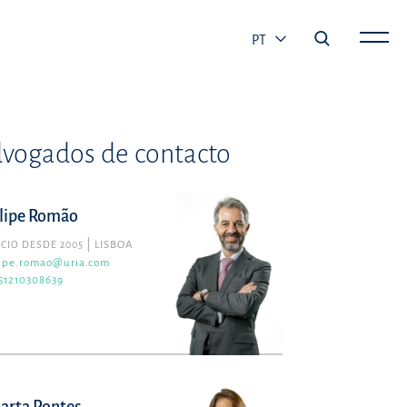
PT
vogados de contacto
ilipe Romão
CIO DESDE 2005
LISBOA
lipe.romao@uria.com
51210308639