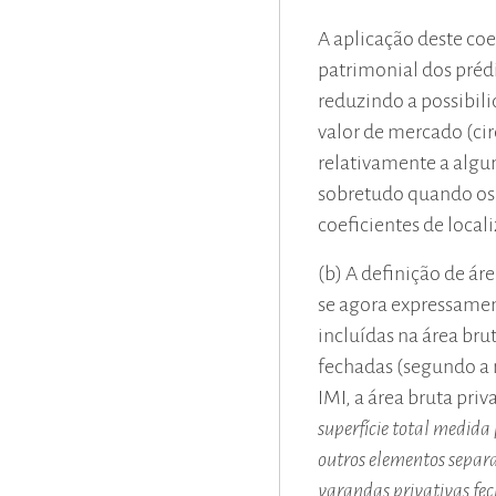
A aplicação deste co
patrimonial dos préd
reduzindo a possibili
valor de mercado (cir
relativamente a algu
sobretudo quando os
coeficientes de local
(b) A definição de áre
se agora expressamen
incluídas na área bru
fechadas (segundo a 
IMI, a área bruta priva
superfície total medida 
outros elementos separa
varandas privativas fec