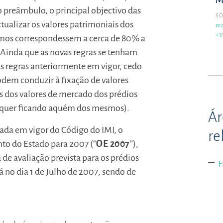
M
preâmbulo, o principal objectivo das
SÓ
ctualizar os valores patrimoniais dos
ma
+3
smos correspondessem a cerca de 80% a
 Ainda que as novas regras se tenham
as regras anteriormente em vigor, cedo
podem conduzir à fixação de valores
s dos valores de mercado dos prédios
, quer ficando aquém dos mesmos).
Ár
rada em vigor do Código do IMI, o
re
nto do Estado para 2007 (“
OE 2007
”),
de avaliação prevista para os prédios
F
á no dia 1 de Julho de 2007, sendo de