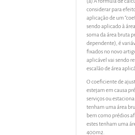
(a) A fórmula de cálc
considerar para efeito
aplicação de um “coef
sendo aplicado à áre
soma da área bruta p
dependente), é variá
fixados no novo artig
aplicável vai sendo 
escalão de área aplicá
O coeficiente de aju
estejam em causa pré
serviços ou estacio
tenham uma área bru
bem como prédios afe
estes tenham uma áre
400m2.