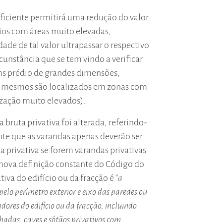
eficiente permitirá uma redução do valor
ios com áreas muito elevadas,
dade de tal valor ultrapassar o respectivo
cunstância que se tem vindo a verificar
ns prédio de grandes dimensões,
 mesmos são localizados em zonas com
ização muito elevados).
a bruta privativa foi alterada, referindo-
te que as varandas apenas deverão ser
ta privativa se forem varandas privativas
nova definição constante do Código do
tiva do edifício ou da fracção é “
a
pelo perímetro exterior e eixo das paredes ou
dores do edifício ou da fracção, incluindo
hadas, caves e sótãos privativos com