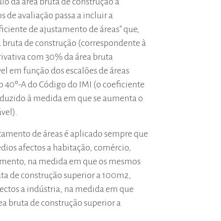
ulo da área bruta de construção a
s de avaliação passa a incluir a
iciente de ajustamento de áreas” que,
a bruta de construção (correspondente à
rivativa com 30% da área bruta
vel em função dos escalões de áreas
o 40º-A do Código do IMI (o coeficiente
reduzido à medida em que se aumenta o
vel).
stamento de áreas é aplicado sempre que
dios afectos a habitação, comércio,
namento, na medida em que os mesmos
ta de construção superior a 100m2,
ctos a indústria, na medida em que
a bruta de construção superior a