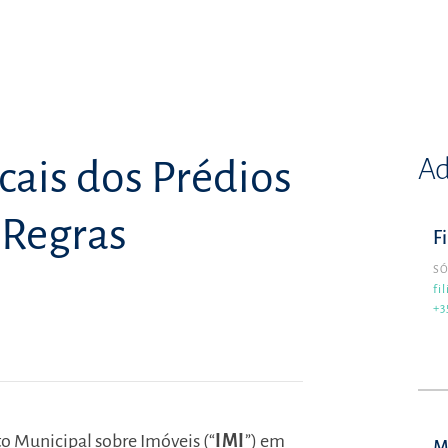
Ad
cais dos Prédios
 Regras
F
SÓ
fi
+3
 Municipal sobre Imóveis (“
IMI
”) em