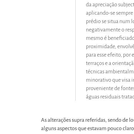
da apreciação subject
aplicando-se sempre
prédio se situa num l
negativamente o resp
mesmo é beneficiado 
proximidade, envolvê
para esse efeito, por 
terraços e a orientaçã
técnicas ambientalme
minorativo que visa i
proveniente de fonte
águas residuais tratad
As alterações supra referidas, sendo de l
alguns aspectos que estavam pouco claro