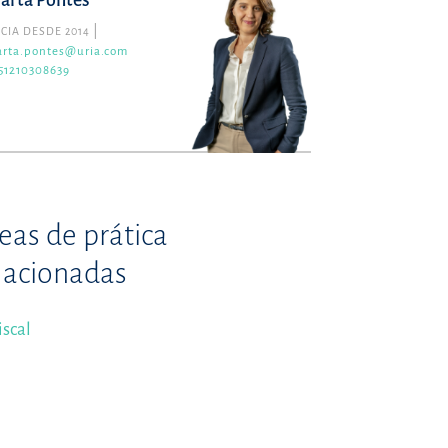
arta Pontes
CIA DESDE 2014
rta.pontes@uria.com
51210308639
eas de prática
lacionadas
iscal