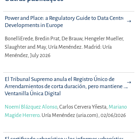
Power and Place: a Regulatory Guide to Data Centre
Developments in Europe
BonelliErede,
Bredin Prat,
De Brauw,
Hengeler Mueller,
Slaughter and May,
Uría Menéndez.
Madrid: Uría
Menéndez, July 2026
El Tribunal Supremo anula el Registro Único de
Arrendamientos de corta duración, pero mantiene la
Ventanilla Única Digital
Noemí Blázquez Alonso
,
Carlos Cervera Yñesta,
Mariano
Magide Herrero
.
Uría Menéndez (uria.com), 02/06/2026