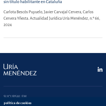
sin título habilitante en Cataluña
Carlota Bescós Puyuelo,
Javier Carvajal Cervera,
Carlos
Cervera Yñesta.
Actualidad Jurídica Uría Menéndez, n.º 66,
2024
SUCURSAL EM
PORTUGAL
política de cookies