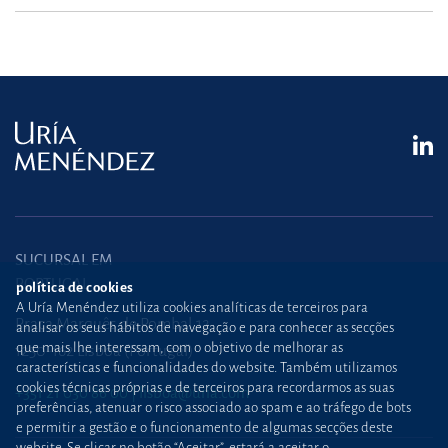
SUCURSAL EM
PORTUGAL
política de cookies
A Uría Menéndez utiliza cookies analíticas de terceiros para
Praça Marquês de Pombal,12
analisar os seus hábitos de navegação e para conhecer as secções
que mais lhe interessam, com o objetivo de melhorar as
1250-162 Lisboa (Portugal)
características e funcionalidades do website. Também utilizamos
cookies técnicas próprias e de terceiros para recordarmos as suas
+351 21 030 86 00
lisboa@uria.com
preferências, atenuar o risco associado ao spam e ao tráfego de bots
e permitir a gestão e o funcionamento de algumas secções deste
website. Se clicar no botão “Aceitar”, estará a aceitar o