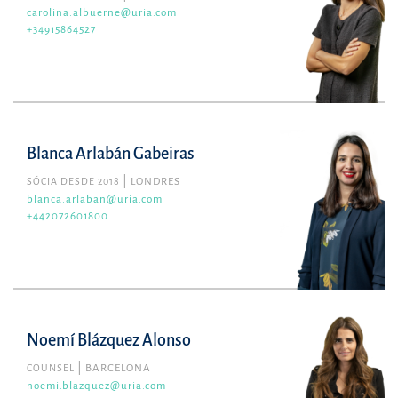
carolina.albuerne@uria.com
+34915864527
Blanca Arlabán Gabeiras
SÓCIA DESDE 2018
LONDRES
blanca.arlaban@uria.com
+442072601800
Noemí Blázquez Alonso
COUNSEL
BARCELONA
noemi.blazquez@uria.com