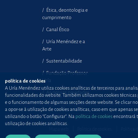
Ética, deontologia e
cumprimento
Canal Ético
Uría Menéndez e a
Arte
Sustentabilidade
Fundação Professor
Uría
política de cookies
A Uría Menéndez utiliza cookies analíticas de terceiros para anali
As nossas novidades
funcionalidades do website. Também utilizamos cookies técnicas pr
e o funcionamento de algumas secções deste website. Se clicar no b
a opor-se à utilização de cookies analíticas, caso em que apenas
utilizando o botão “Configurar”. Na
política de cookies
encontrará t
utilização de cookies analíticas.
Mapa web
Política de cookies
Política 