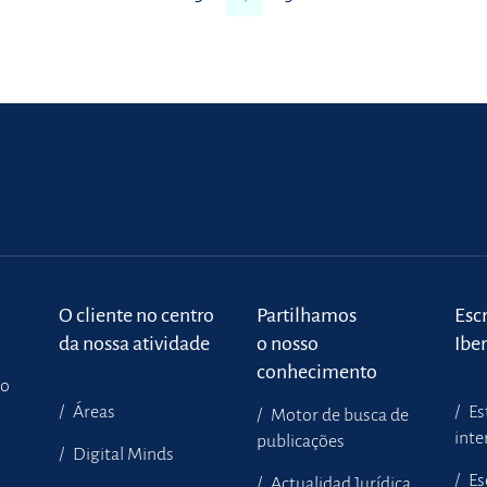
o
O cliente no centro
Partilhamos
Escr
da nossa atividade
o nosso
Ibe
conhecimento
to
Áreas
Es
Motor de busca de
inte
publicações
Digital Minds
Es
Actualidad Jurídica