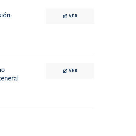
sión:
VER
no
VER
general