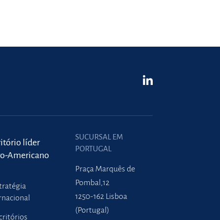
SUCURSAL EM
itório líder
PORTUGAL
ro-Americano
Praça Marquês de
Pombal,12
tratégia
1250-162 Lisboa
rnacional
(Portugal)
critórios