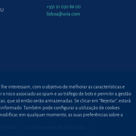
+351 21 030 86 00
PU
lisboa@uria.com
 lhe interessam, com o objetivo de melhorar as características e
o risco associado ao spam e ao tráfego de bots e permitir a gestão
as, que só então serão armazenadas. Se clicar em “Rejeitar”, estará
to informado. Também pode configurar a utilização de cookies
 modificar, em qualquer momento, as suas preferências sobre a
nformação
Condições gerais de contratação