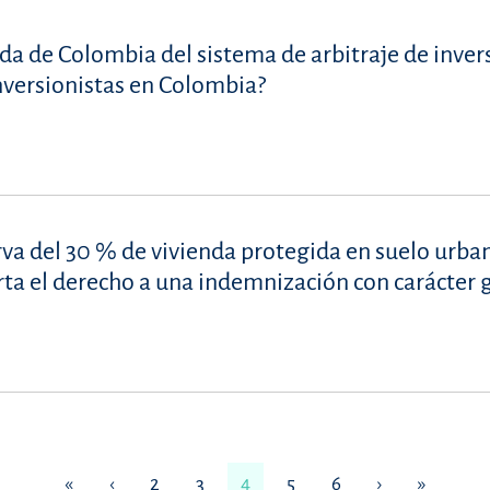
ida de Colombia del sistema de arbitraje de inver
inversionistas en Colombia?
rva del 30 % de vivienda protegida en suelo urba
rta el derecho a una indemnización con carácter 
«
‹
2
3
4
5
6
›
»