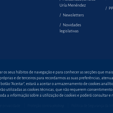
Uría Menéndez
P
Newsletters
Novidades
legislativas
sar os seus hábitos de navegação e para conhecer as secções que mais
óprias e de terceiros para recordarmos as suas preferências, atenuar 
otão “Aceitar”, estará a aceitar o armazenamento de cookies analític
 serão utilizadas as cookies técnicas, que não requerem consentimen
Uría Menéndez Abogados, S.L.P. | NIPC PT980226511
oda a informação sobre a utilização de cookies e poderá consultar e
de privacidade
Proteção contra
phishing
Política de Segurança da I