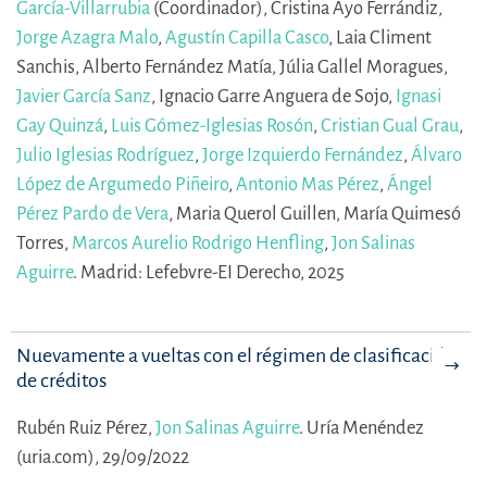
García-Villarrubia
(Coordinador),
Cristina Ayo Ferrándiz,
Jorge Azagra Malo
,
Agustín Capilla Casco
,
Laia Climent
Sanchis,
Alberto Fernández Matía,
Júlia Gallel Moragues,
Javier García Sanz
,
Ignacio Garre Anguera de Sojo,
Ignasi
Gay Quinzá
,
Luis Gómez-Iglesias Rosón
,
Cristian Gual Grau
,
Julio Iglesias Rodríguez
,
Jorge Izquierdo Fernández
,
Álvaro
López de Argumedo Piñeiro
,
Antonio Mas Pérez
,
Ángel
Pérez Pardo de Vera
,
Maria Querol Guillen,
María Quimesó
Torres,
Marcos Aurelio Rodrigo Henfling
,
Jon Salinas
Aguirre
.
Madrid: Lefebvre-EI Derecho, 2025
Nuevamente a vueltas con el régimen de clasificación
de créditos
Rubén Ruiz Pérez,
Jon Salinas Aguirre
.
Uría Menéndez
(uria.com), 29/09/2022