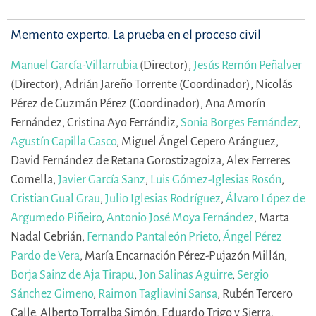
Memento experto. La prueba en el proceso civil
Manuel García-Villarrubia
(Director),
Jesús Remón Peñalver
(Director),
Adrián Jareño Torrente (Coordinador),
Nicolás
Pérez de Guzmán Pérez (Coordinador),
Ana Amorín
Fernández,
Cristina Ayo Ferrándiz,
Sonia Borges Fernández
,
Agustín Capilla Casco
,
Miguel Ángel Cepero Aránguez,
David Fernández de Retana Gorostizagoiza,
Alex Ferreres
Comella,
Javier García Sanz
,
Luis Gómez-Iglesias Rosón
,
Cristian Gual Grau
,
Julio Iglesias Rodríguez
,
Álvaro López de
Argumedo Piñeiro
,
Antonio José Moya Fernández
,
Marta
Nadal Cebrián,
Fernando Pantaleón Prieto
,
Ángel Pérez
Pardo de Vera
,
María Encarnación Pérez-Pujazón Millán,
Borja Sainz de Aja Tirapu
,
Jon Salinas Aguirre
,
Sergio
Sánchez Gimeno
,
Raimon Tagliavini Sansa
,
Rubén Tercero
Calle,
Alberto Torralba Simón,
Eduardo Trigo y Sierra,