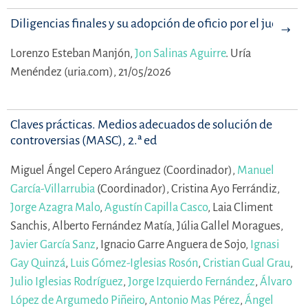
Diligencias finales y su adopción de oficio por el juez
Lorenzo Esteban Manjón,
Jon Salinas Aguirre
.
Uría
Menéndez (uria.com), 21/05/2026
Claves prácticas. Medios adecuados de solución de
controversias (MASC), 2.ª ed
Miguel Ángel Cepero Aránguez (Coordinador),
Manuel
García-Villarrubia
(Coordinador),
Cristina Ayo Ferrándiz,
Jorge Azagra Malo
,
Agustín Capilla Casco
,
Laia Climent
Sanchis,
Alberto Fernández Matía,
Júlia Gallel Moragues,
Javier García Sanz
,
Ignacio Garre Anguera de Sojo,
Ignasi
Gay Quinzá
,
Luis Gómez-Iglesias Rosón
,
Cristian Gual Grau
,
Julio Iglesias Rodríguez
,
Jorge Izquierdo Fernández
,
Álvaro
López de Argumedo Piñeiro
,
Antonio Mas Pérez
,
Ángel