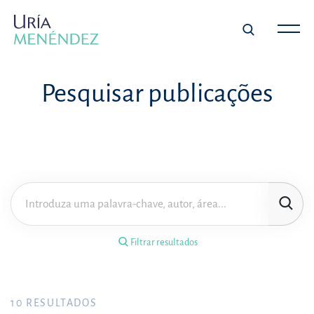
×
Filtrar resultados
Pesquisar publicações
Tipo de publicação
Matéria
Área de prática
Filtrar resultados
Ano
FILTRAR RESULTADOS
10
RESULTADOS