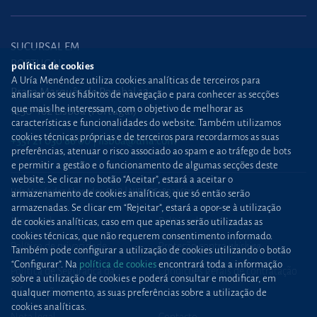
SUCURSAL EM
PORTUGAL
política de cookies
A Uría Menéndez utiliza cookies analíticas de terceiros para
Praça Marquês de Pombal,12
analisar os seus hábitos de navegação e para conhecer as secções
que mais lhe interessam, com o objetivo de melhorar as
1250-162 Lisboa (Portugal)
características e funcionalidades do website. Também utilizamos
cookies técnicas próprias e de terceiros para recordarmos as suas
+351 21 030 86 00
lisboa@uria.com
preferências, atenuar o risco associado ao spam e ao tráfego de bots
e permitir a gestão e o funcionamento de algumas secções deste
website. Se clicar no botão “Aceitar”, estará a aceitar o
Uría Menéndez Abogados, S.L.P. | NIPC PT980226511
armazenamento de cookies analíticas, que só então serão
armazenadas. Se clicar em “Rejeitar”, estará a opor-se à utilização
Mapa web
Política de cookies
de cookies analíticas, caso em que apenas serão utilizadas as
cookies técnicas, que não requerem consentimento informado.
Política de privacidade
Proteção contra
phishing
Também pode configurar a utilização de cookies utilizando o botão
“Configurar”. Na
política de cookies
encontrará toda a informação
Política de Segurança da
Condições gerais de contratação
sobre a utilização de cookies e poderá consultar e modificar, em
Informação
qualquer momento, as suas preferências sobre a utilização de
cookies analíticas.