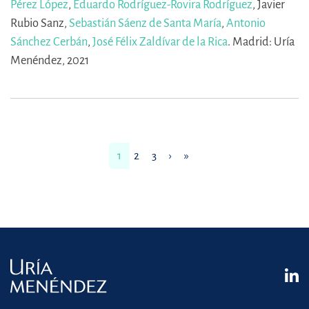
Pérez López
,
Eduardo Rodríguez-Rovira Rodríguez
,
Javier
Rubio Sanz,
Sebastián Sáenz de Santa María
,
Antonio
Sánchez Cerbán
,
José Félix Zaldívar de la Rica
.
Madrid: Uría
Menéndez, 2021
1
2
3
›
»