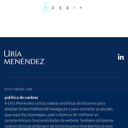
1
2
3
4
›
»
SUCURSAL EM
PORTUGAL
política de cookies
A Uría Menéndez utiliza cookies analíticas de terceiros para
Praça Marquês de Pombal,12
analisar os seus hábitos de navegação e para conhecer as secções
que mais lhe interessam, com o objetivo de melhorar as
1250-162 Lisboa (Portugal)
características e funcionalidades do website. Também utilizamos
cookies técnicas próprias e de terceiros para recordarmos as suas
+351 21 030 86 00
lisboa@uria.com