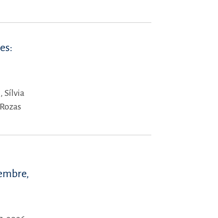
es:
),
Sílvia
 Rozas
iembre,