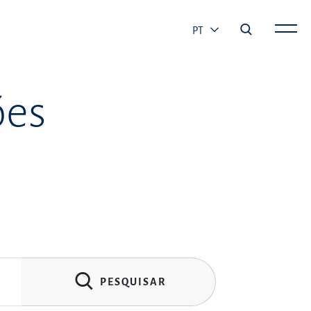
PT
ões
PESQUISAR