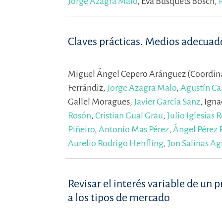
Jorge Azagra Malo
,
Eva Busquets Bosch,
Claves prácticas. Medios adecuado
Miguel Ángel Cepero Aránguez (Coordin
Ferrándiz,
Jorge Azagra Malo
,
Agustín Ca
Gallel Moragues,
Javier García Sanz
,
Igna
Rosón
,
Cristian Gual Grau
,
Julio Iglesias 
Piñeiro
,
Antonio Mas Pérez
,
Ángel Pérez 
Aurelio Rodrigo Henfling
,
Jon Salinas Ag
Revisar el interés variable de un p
a los tipos de mercado