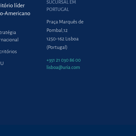
SUCURSAL EM
itório líder
PORTUGAL
ro-Americano
Praça Marquês de
Pombal,12
tratégia
1250-162 Lisboa
rnacional
(Portugal)
critórios
+351 21 030 86 00
PU
lisboa@uria.com