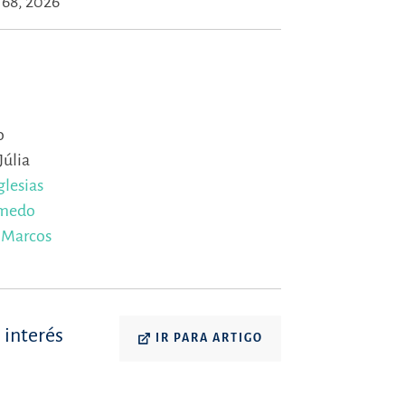
 68, 2026
o
Júlia
glesias
umedo
,
Marcos
 interés
IR PARA ARTIGO