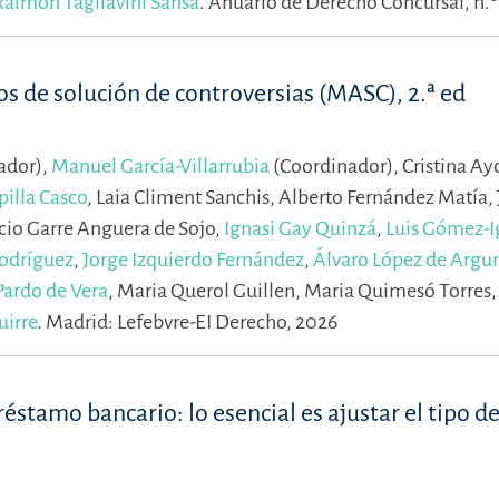
Raimon Tagliavini Sansa
.
Anuario de Derecho Concursal, n.º
s de solución de controversias (MASC), 2.ª ed
ador),
Manuel García-Villarrubia
(Coordinador),
Cristina Ay
pilla Casco
,
Laia Climent Sanchis,
Alberto Fernández Matía,
cio Garre Anguera de Sojo,
Ignasi Gay Quinzá
,
Luis Gómez-I
Rodríguez
,
Jorge Izquierdo Fernández
,
Álvaro López de Arg
Pardo de Vera
,
Maria Querol Guillen,
Maria Quimesó Torres
uirre
.
Madrid: Lefebvre-EI Derecho, 2026
réstamo bancario: lo esencial es ajustar el tipo de