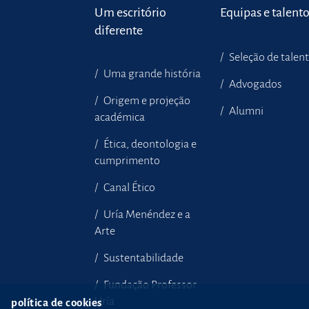
Um escritório
Equipas e talent
diferente
Seleção de talen
Uma grande história
Advogados
Origem e projeção
Alumni
académica
Ética, deontologia e
cumprimento
Canal Ético
Uría Menéndez e a
Arte
Sustentabilidade
Fundação Professor
Uría
política de cookies