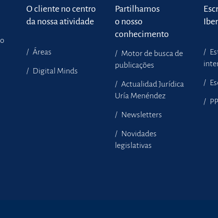
o
O cliente no centro
Partilhamos
Escr
da nossa atividade
o nosso
Ibe
conhecimento
to
Áreas
Es
Motor de busca de
inte
publicações
Digital Minds
Es
Actualidad Jurídica
Uría Menéndez
P
Newsletters
Novidades
legislativas