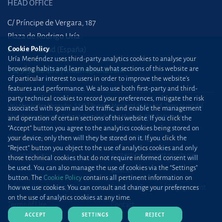
HEAD OFFICE
C/ Príncipe de Vergara, 187
Plaza de Rodrigo Uría
28002 Madrid (España)
Cookie Policy
Uría Menéndez uses third-party analytics cookies to analyse your
browsing habits and learn about what sections of this website are
+34 915 860 400
madrid@uria.com
of particular interest to users in order to improve the website’s
features and performance. We also use both first-party and third-
party technical cookies to record your preferences, mitigate the risk
Uría Menéndez Abogados, S.L.P. | Registro Mercantil de Madrid, Tomo 24490 del
associated with spam and bot traffic, and enable the management
Libro de Inscripciones Folio 42, Sección 8, Hoja M-43976. NIF: B28563963
and operation of certain sections of this website. If you click the
“Accept” button you agree to the analytics cookies being stored on
Site map
Cookie Policy
your device; only then will they be stored on it. If you click the
“Reject” button you object to the use of analytics cookies and only
Privacy Policy
Protection against phishing
those technical cookies that do not require informed consent will
be used. You can also manage the use of cookies via the “Settings”
attacks
button. The
Cookie Policy
contains all pertinent information on
Information Security Policy
Standard Terms of Engagement
how we use cookies. You can consult and change your preferences
on the use of analytics cookies at any time.
Terms of Use
Contact
ACCEPT
SETTINGS
REJECT