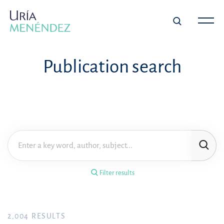
×
Filter results
Publication search
Publication
Topic
Practice area
Filter results
Year
FILTER RESULTS
2,004
RESULTS