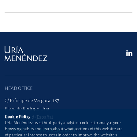
HEAD OFFICE
C/ Príncipe de Vergara, 187
Plaza de Rodrigo Uría
28002 Madrid (España)
Cookie Policy
Uría Menéndez uses third-party analytics cookies to analyse your
browsing habits and learn about what sections of this website are
+34 915 860 400
madrid@uria.com
of particular interest to users in order to improve the website’s