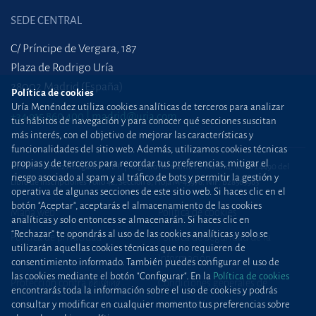
SEDE CENTRAL
C/ Príncipe de Vergara, 187
Plaza de Rodrigo Uría
28002 Madrid (España)
Política de cookies
Uría Menéndez utiliza cookies analíticas de terceros para analizar
+34 915 860 400
madrid@uria.com
tus hábitos de navegación y para conocer qué secciones suscitan
más interés, con el objetivo de mejorar las características y
funcionalidades del sitio web. Además, utilizamos cookies técnicas
propias y de terceros para recordar tus preferencias, mitigar el
Uría Menéndez Abogados, S.L.P. | Registro Mercantil de Madrid, Tomo 24490 del
riesgo asociado al spam y al tráfico de bots y permitir la gestión y
Libro de Inscripciones Folio 42, Sección 8, Hoja M-43976. NIF: B28563963
operativa de algunas secciones de este sitio web. Si haces clic en el
botón "Aceptar", aceptarás el almacenamiento de las cookies
Mapa web
Política de cookies
analíticas y solo entonces se almacenarán. Si haces clic en
“Rechazar” te opondrás al uso de las cookies analíticas y solo se
Política de privacidad
Política de Seguridad de la
utilizarán aquellas cookies técnicas que no requieren de
Información
consentimiento informado. También puedes configurar el uso de
las cookies mediante el botón "Configurar". En la
Política de cookies
Protección contra
phishing
Condiciones generales de
encontrarás toda la información sobre el uso de cookies y podrás
contratación
consultar y modificar en cualquier momento tus preferencias sobre