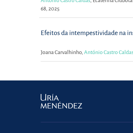
António Castro Caldas
,
Ecaterina Ciubota
68, 2025
Efeitos da intempestividade na i
Joana Carvalhinho,
António Castro Calda