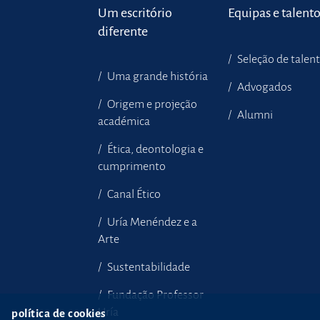
Um escritório
Equipas e talent
diferente
Seleção de talen
Uma grande história
Advogados
Origem e projeção
Alumni
académica
Ética, deontologia e
cumprimento
Canal Ético
Uría Menéndez e a
Arte
Sustentabilidade
Fundação Professor
Uría
política de cookies