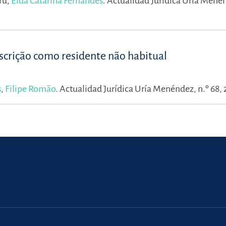
ru,
Elda Catarina Fernandes
.
Actualidad Jurídica Uría Menén
nscrição como residente não habitual
s
,
Filipe Romão
.
Actualidad Jurídica Uría Menéndez, n.º 68,