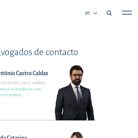
PT
vogados de contacto
ntónio Castro Caldas
CIO DESDE 2022
LISBOA
tonio.caldas@uria.com
51210308635