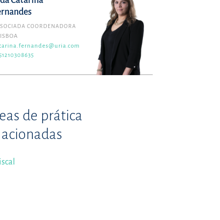
lda Catarina
ernandes
SSOCIADA COORDENADORA
LISBOA
tarina.fernandes@uria.com
51210308635
eas de prática
lacionadas
iscal