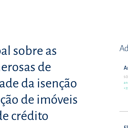
Ad
al sobre as
erosas de
A
SÓ
ade da isenção
an
+3
ição de imóveis
de crédito