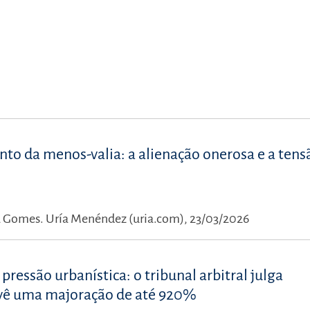
to da menos-valia: a alienação onerosa e a ten
a Gomes.
Uría Menéndez (uria.com), 23/03/2026
essão urbanística: o tribunal arbitral julga
evê uma majoração de até 920%