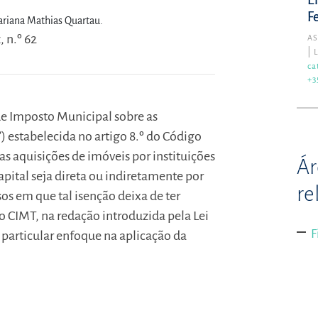
E
F
riana Mathias Quartau.
 n.º 62
A
ca
+3
 de Imposto Municipal sobre as
 estabelecida no artigo 8.º do Código
s aquisições de imóveis por instituições
Ár
apital seja direta ou indiretamente por
re
os em que tal isenção deixa de ter
 do CIMT, na redação introduzida pela Lei
F
articular enfoque na aplicação da