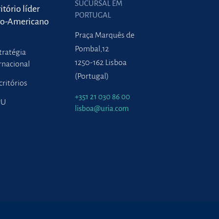
SUCURSAL EM
itório líder
PORTUGAL
ro-Americano
Praça Marquês de
Pombal,12
tratégia
1250-162 Lisboa
rnacional
(Portugal)
critórios
+351 21 030 86 00
PU
lisboa@uria.com