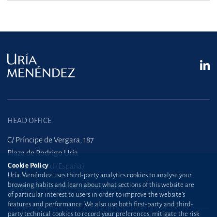
HEAD OFFICE
C/ Príncipe de Vergara, 187
Plaza de Rodrigo Uría
28002 Madrid (España)
Cookie Policy
Uría Menéndez uses third-party analytics cookies to analyse your
browsing habits and learn about what sections of this website are
+34 915 860 400
madrid@uria.com
of particular interest to users in order to improve the website’s
features and performance. We also use both first-party and third-
party technical cookies to record your preferences, mitigate the risk