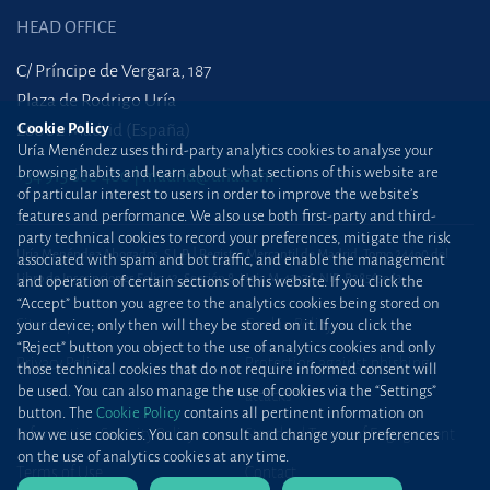
HEAD OFFICE
C/ Príncipe de Vergara, 187
Plaza de Rodrigo Uría
28002 Madrid (España)
Cookie Policy
Uría Menéndez uses third-party analytics cookies to analyse your
browsing habits and learn about what sections of this website are
+34 915 860 400
madrid@uria.com
of particular interest to users in order to improve the website’s
features and performance. We also use both first-party and third-
party technical cookies to record your preferences, mitigate the risk
Uría Menéndez Abogados, S.L.P. | Registro Mercantil de Madrid, Tomo 24490 del
associated with spam and bot traffic, and enable the management
Libro de Inscripciones Folio 42, Sección 8, Hoja M-43976. NIF: B28563963
and operation of certain sections of this website. If you click the
“Accept” button you agree to the analytics cookies being stored on
Site map
Cookie Policy
your device; only then will they be stored on it. If you click the
“Reject” button you object to the use of analytics cookies and only
Privacy Policy
Protection against phishing
those technical cookies that do not require informed consent will
be used. You can also manage the use of cookies via the “Settings”
attacks
button. The
Cookie Policy
contains all pertinent information on
Information Security Policy
Standard Terms of Engagement
how we use cookies. You can consult and change your preferences
on the use of analytics cookies at any time.
Terms of Use
Contact