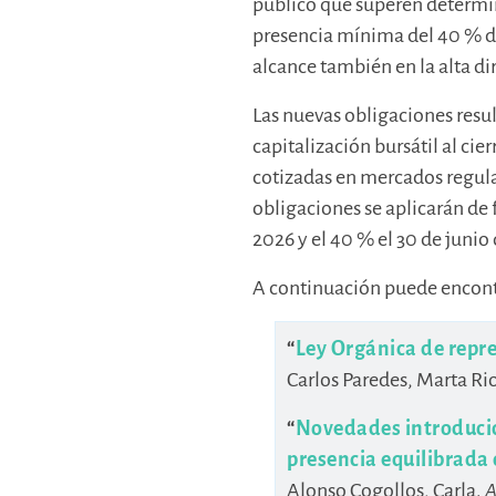
público que superen determin
presencia mínima del 40 % d
alcance también en la alta di
Las nuevas obligaciones resul
capitalización bursátil al cie
cotizadas en mercados regulad
obligaciones se aplicarán de
2026 y el 40 % el 30 de junio
A continuación puede encont
“
Ley Orgánica de repre
Carlos Paredes, Marta Ri
“
Novedades introducida
presencia equilibrada
Alonso Cogollos, Carla.
A