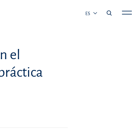
ES
n el
práctica