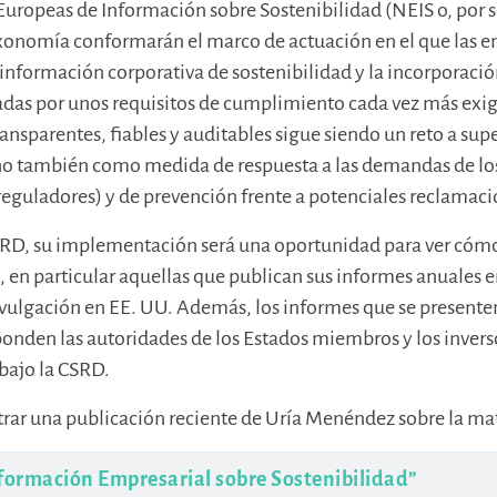
ropeas de Información sobre Sostenibilidad (NEIS o, por su 
axonomía conformarán el marco de actuación en el que las 
 información corporativa de sostenibilidad y la incorporación
sadas por unos requisitos de cumplimiento cada vez más exi
ansparentes, fiables y auditables sigue siendo un reto a su
no también como medida de respuesta a las demandas de l
reguladores) y de prevención frente a potenciales reclamac
SRD, su implementación será una oportunidad para ver cómo
, en particular aquellas que publican sus informes anuales e
ivulgación en EE. UU. Además, los informes que se presente
nden las autoridades de los Estados miembros y los inverso
bajo la CSRD.
ar una publicación reciente de Uría Menéndez sobre la mat
nformación Empresarial sobre Sostenibilidad”