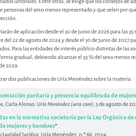
ados umbrales. Entre otras, se exige que los consejos de a
e personas del sexo menos representado y que velen por qu
rección.
tarán de aplicación desde el 30 de junio de 2026 para las 3
rre del 22 de agosto de 2024 y desde el 30 de junio de 2027 p
os. Para las entidades de interés público distintas de las s
 forma gradual, debiendo alcanzar el 33 % del sexo menos re
 de 2029.
rar dos publicaciones de Uría Menéndez sobre la materia:
sentación paritaria y presencia equilibrada de mujer
os, Carla Alonso.
Uría Menéndez (uria.com)
, 5 de agosto de 20
s en la normativa societaria por la Ley Orgánica de 
 de mujeres y hombres
”
ctualidad Jurídica.
Uría Menéndez, n.º 66, 2024.