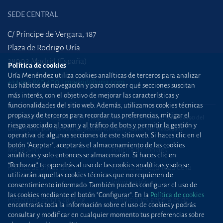
SEDE CENTRAL
C/ Príncipe de Vergara, 187
Plaza de Rodrigo Uría
28002 Madrid (España)
Política de cookies
Uría Menéndez utiliza cookies analíticas de terceros para analizar
+34 915 860 400
madrid@uria.com
tus hábitos de navegación y para conocer qué secciones suscitan
más interés, con el objetivo de mejorar las características y
funcionalidades del sitio web. Además, utilizamos cookies técnicas
propias y de terceros para recordar tus preferencias, mitigar el
Uría Menéndez Abogados, S.L.P. | Registro Mercantil de Madrid, Tomo 24490 del
riesgo asociado al spam y al tráfico de bots y permitir la gestión y
Libro de Inscripciones Folio 42, Sección 8, Hoja M-43976. NIF: B28563963
operativa de algunas secciones de este sitio web. Si haces clic en el
botón "Aceptar", aceptarás el almacenamiento de las cookies
Mapa web
Política de cookies
analíticas y solo entonces se almacenarán. Si haces clic en
“Rechazar” te opondrás al uso de las cookies analíticas y solo se
Política de privacidad
Política de Seguridad de la
utilizarán aquellas cookies técnicas que no requieren de
Información
consentimiento informado. También puedes configurar el uso de
las cookies mediante el botón "Configurar". En la
Política de cookies
Protección contra
phishing
Condiciones generales de
encontrarás toda la información sobre el uso de cookies y podrás
contratación
consultar y modificar en cualquier momento tus preferencias sobre