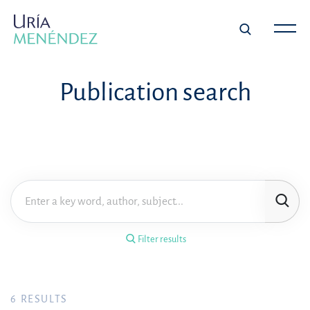
×
Filter results
Publication search
Publication
Topic
Practice area
Filter results
Year
FILTER RESULTS
6
RESULTS