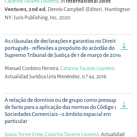
Catarina Tavares Loureiro
.
In
International Joint
Ventures, 2nd ed.
Dennis Campbell (Editor).
Huntington
NY: Juris Publishing, Inc., 2020
As cláusulas de declarações e garantias no Direito
português - reflexões a propósito do acórdão do
Supremo Tribunal de Justiça de 1 de março de 2016
Manuel Cordeiro Ferreira,
Catarina Tavares Loureiro
.
Actualidad Jurídica Uría Menéndez, n.º 44, 2016
A relação de domínio ou de grupo como pressuposto
de facto para a aplicação das normas do Código das
Sociedades Comerciais - o âmbito espacial em
particular
Joana Torres Ereio
,
Catarina Tavares Loureiro
.
Actualidad