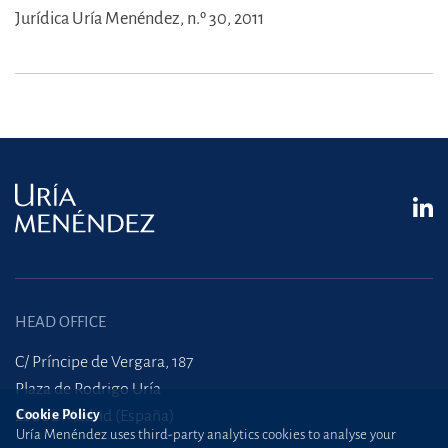
Jurídica Uría Menéndez, n.º 30, 2011
HEAD OFFICE
C/ Príncipe de Vergara, 187
Plaza de Rodrigo Uría
28002 Madrid (España)
Cookie Policy
Uría Menéndez uses third-party analytics cookies to analyse your