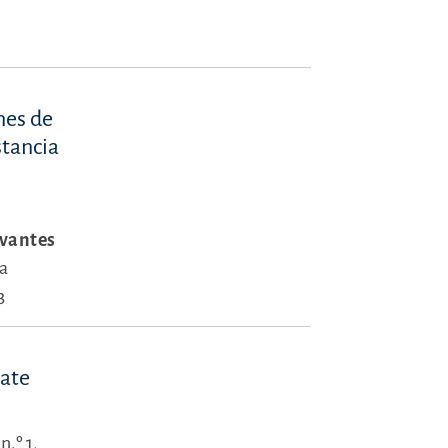
nes de
stancia
evantes
a
3
cate
n.º 1,