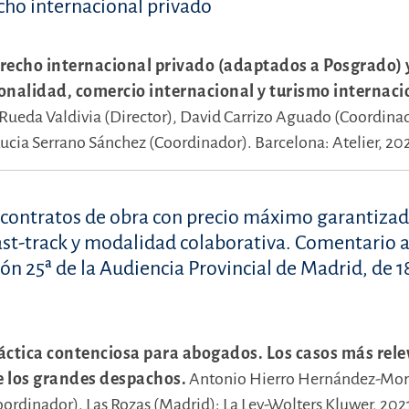
cho internacional privado
recho internacional privado (adaptados a Posgrado) 
ionalidad, comercio internacional y turismo internaci
Rueda Valdivia (Director),
David Carrizo Aguado (Coordinad
ucia Serrano Sánchez (Coordinador).
Barcelona: Atelier, 20
 contratos de obra con precio máximo garantizad
ast-track y modalidad colaborativa. Comentario a
ón 25ª de la Audiencia Provincial de Madrid, de 1
áctica contenciosa para abogados. Los casos más rel
de los grandes despachos.
Antonio Hierro Hernández-Mo
oordinador).
Las Rozas (Madrid): La Ley-Wolters Kluwer, 202