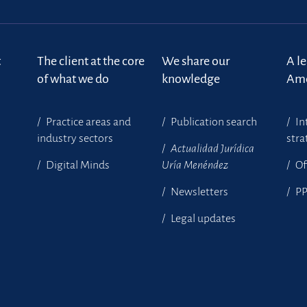
t
The client at the core
We share our
A l
of what we do
knowledge
Ame
Practice areas and
Publication search
In
industry sectors
stra
Actualidad Jurídica
Digital Minds
Uría Menéndez
Of
Newsletters
P
Legal updates