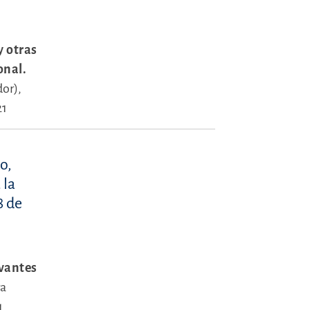
y otras
onal.
or),
21
o,
 la
8 de
evantes
ra
1