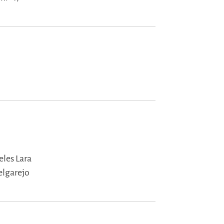
les Lara
elgarejo