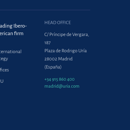
HEAD OFFICE
eading Ibero-
rican firm
C/ Príncipe de Vergara,
187
Plaza de Rodrigo Uría
ternational
tegy
28002 Madrid
(España)
fices
+34 915 860 400
PU
madrid@uria.com