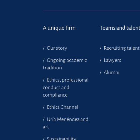
A unique firm
Teams and talen
Our story
Recruiting talent
Ongoing academic
Lawyers
tradition
Alumni
Ethics, professional
conduct and
compliance
Ethics Channel
Uría Menéndez and
art
Sustainability