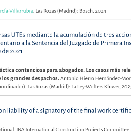
cía-Villarrubia
.
Las Rozas (Madrid): Bosch, 2024
ersas UTEs mediante la acumulación de tres accio
ntario a la Sentencia del Juzgado de Primera In
e de 2021
áctica contenciosa para abogados. Los casos más rel
de los grandes despachos.
Antonio Hierro Hernández-Mor
oordinador).
Las Rozas (Madrid): La Ley-Wolters Kluwer, 202
iability of a signatory of the final work certifi
tional. IBA International Construction Projects Committee, 