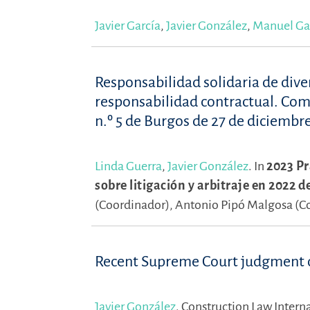
Javier García
,
Javier González
,
Manuel Gar
Responsabilidad solidaria de div
responsabilidad contractual. Come
n.º 5 de Burgos de 27 de diciembr
Linda Guerra
,
Javier González
.
In
2023 Pr
sobre litigación y arbitraje en 2022 
(Coordinador),
Antonio Pipó Malgosa (C
Recent Supreme Court judgment on l
Javier González
.
Construction Law Interna