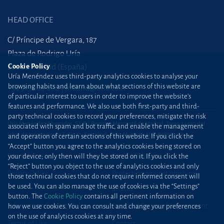
HEAD OFFICE
C/ Príncipe de Vergara, 187
Plaza de Rodrigo Uría
28002 Madrid (España)
Cookie Policy
Uría Menéndez uses third-party analytics cookies to analyse your
browsing habits and learn about what sections of this website are
+34 915 860 400
madrid@uria.com
of particular interest to users in order to improve the website’s
features and performance. We also use both first-party and third-
party technical cookies to record your preferences, mitigate the risk
Uría Menéndez Abogados, S.L.P. | Registro Mercantil de Madrid, Tomo 24490 del
associated with spam and bot traffic, and enable the management
Libro de Inscripciones Folio 42, Sección 8, Hoja M-43976. NIF: B28563963
and operation of certain sections of this website. If you click the
“Accept” button you agree to the analytics cookies being stored on
Site map
Cookie Policy
your device; only then will they be stored on it. If you click the
“Reject” button you object to the use of analytics cookies and only
Privacy Policy
Protection against phishing
those technical cookies that do not require informed consent will
be used. You can also manage the use of cookies via the “Settings”
attacks
button. The
Cookie Policy
contains all pertinent information on
Information Security Policy
Standard Terms of Engagement
how we use cookies. You can consult and change your preferences
on the use of analytics cookies at any time.
Terms of Use
Contact