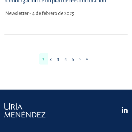
homologación de un plan de reestructuración
Newsletter - 4 de febrero de 2025
1
2
3
4
5
›
»