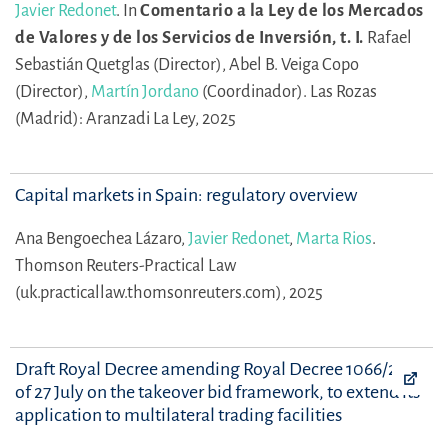
Javier Redonet
.
In
Comentario a la Ley de los Mercados
de Valores y de los Servicios de Inversión, t. I.
Rafael
Sebastián Quetglas (Director),
Abel B. Veiga Copo
(Director),
Martín Jordano
(Coordinador).
Las Rozas
(Madrid): Aranzadi La Ley, 2025
Capital markets in Spain: regulatory overview
Ana Bengoechea Lázaro,
Javier Redonet
,
Marta Rios
.
Thomson Reuters-Practical Law
(uk.practicallaw.thomsonreuters.com), 2025
Draft Royal Decree amending Royal Decree 1066/2007
of 27 July on the takeover bid framework, to extend its
application to multilateral trading facilities