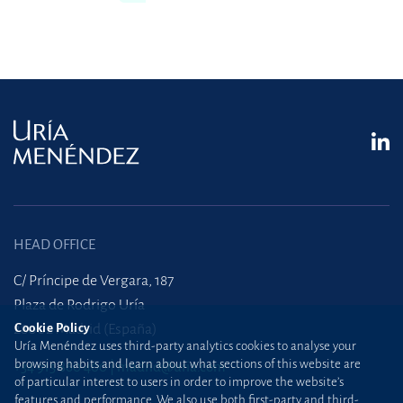
HEAD OFFICE
C/ Príncipe de Vergara, 187
Plaza de Rodrigo Uría
28002 Madrid (España)
Cookie Policy
Uría Menéndez uses third-party analytics cookies to analyse your
browsing habits and learn about what sections of this website are
+34 915 860 400
madrid@uria.com
of particular interest to users in order to improve the website’s
features and performance. We also use both first-party and third-