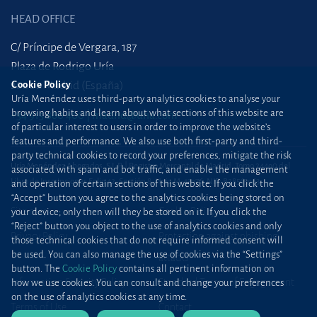
HEAD OFFICE
C/ Príncipe de Vergara, 187
Plaza de Rodrigo Uría
28002 Madrid (España)
Cookie Policy
Uría Menéndez uses third-party analytics cookies to analyse your
browsing habits and learn about what sections of this website are
+34 915 860 400
madrid@uria.com
of particular interest to users in order to improve the website’s
features and performance. We also use both first-party and third-
party technical cookies to record your preferences, mitigate the risk
Uría Menéndez Abogados, S.L.P. | Registro Mercantil de Madrid, Tomo 24490 del
associated with spam and bot traffic, and enable the management
Libro de Inscripciones Folio 42, Sección 8, Hoja M-43976. NIF: B28563963
and operation of certain sections of this website. If you click the
“Accept” button you agree to the analytics cookies being stored on
Site map
Cookie Policy
your device; only then will they be stored on it. If you click the
“Reject” button you object to the use of analytics cookies and only
Privacy Policy
Protection against phishing
those technical cookies that do not require informed consent will
be used. You can also manage the use of cookies via the “Settings”
attacks
button. The
Cookie Policy
contains all pertinent information on
Information Security Policy
Standard Terms of Engagement
how we use cookies. You can consult and change your preferences
on the use of analytics cookies at any time.
Terms of Use
Contact