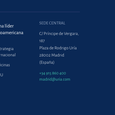
SEDE CENTRAL
ma líder
roamericana
C/ Príncipe de Vergara,
187
Plaza de Rodrigo Uría
trategia
rnacional
28002 Madrid
(España)
icinas
+34 915 860 400
PU
madrid@uria.com