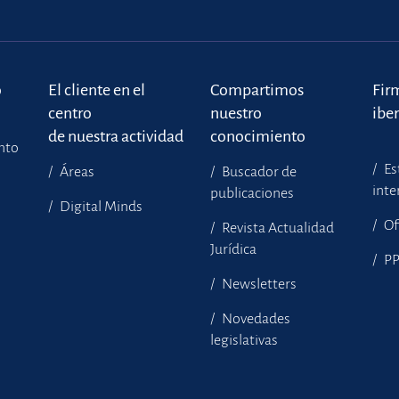
o
El cliente en el
Compartimos
Fir
centro
nuestro
ibe
de nuestra actividad
conocimiento
ento
Es
Áreas
Buscador de
inte
publicaciones
Digital Minds
Of
Revista Actualidad
Jurídica
P
Newsletters
Novedades
legislativas