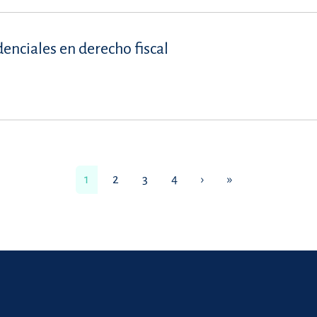
denciales en derecho fiscal
1
2
3
4
›
»