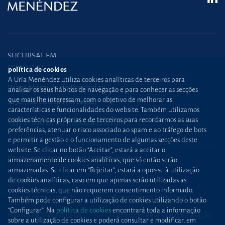
SUCURSAL EM
PORTUGAL
política de cookies
A Uría Menéndez utiliza cookies analíticas de terceiros para
Praça Marquês de Pombal,12
analisar os seus hábitos de navegação e para conhecer as secções
que mais lhe interessam, com o objetivo de melhorar as
1250-162 Lisboa (Portugal)
características e funcionalidades do website. Também utilizamos
cookies técnicas próprias e de terceiros para recordarmos as suas
+351 21 030 86 00
lisboa@uria.com
preferências, atenuar o risco associado ao spam e ao tráfego de bots
e permitir a gestão e o funcionamento de algumas secções deste
website. Se clicar no botão “Aceitar”, estará a aceitar o
Uría Menéndez Abogados, S.L.P. | NIPC PT980226511
armazenamento de cookies analíticas, que só então serão
armazenadas. Se clicar em “Rejeitar”, estará a opor-se à utilização
Mapa web
Política de cookies
de cookies analíticas, caso em que apenas serão utilizadas as
cookies técnicas, que não requerem consentimento informado.
Política de privacidade
Proteção contra
phishing
Também pode configurar a utilização de cookies utilizando o botão
“Configurar”. Na
política de cookies
encontrará toda a informação
Política de Segurança da
Condições gerais de contratação
sobre a utilização de cookies e poderá consultar e modificar, em