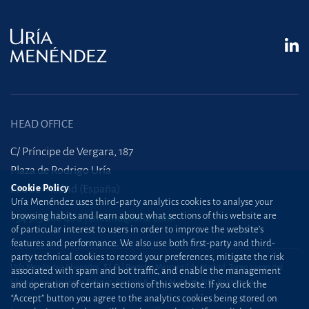
HEAD OFFICE
C/ Príncipe de Vergara, 187
Plaza de Rodrigo Uría
28002 Madrid (España)
Cookie Policy
Uría Menéndez uses third-party analytics cookies to analyse your
browsing habits and learn about what sections of this website are
+34 915 860 400
madrid@uria.com
of particular interest to users in order to improve the website’s
features and performance. We also use both first-party and third-
party technical cookies to record your preferences, mitigate the risk
Uría Menéndez Abogados, S.L.P. | Registro Mercantil de Madrid, Tomo 24490 del
associated with spam and bot traffic, and enable the management
Libro de Inscripciones Folio 42, Sección 8, Hoja M-43976. NIF: B28563963
and operation of certain sections of this website. If you click the
“Accept” button you agree to the analytics cookies being stored on