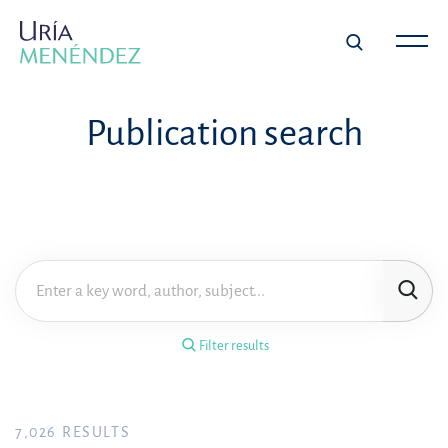
×
Filter results
Publication search
Publication
Topic
Practice area
Filter results
Year
FILTER RESULTS
7,026
RESULTS