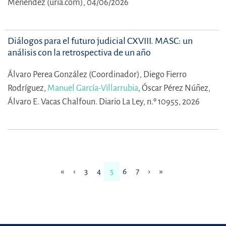
Menéndez (uria.com), 04/06/2026
Diálogos para el futuro judicial CXVIII. MASC: un
análisis con la retrospectiva de un año
Álvaro Perea González (Coordinador),
Diego Fierro
Rodríguez,
Manuel García-Villarrubia
,
Óscar Pérez Núñez,
Álvaro E. Vacas Chalfoun.
Diario La Ley, n.º 10955, 2026
«
‹
3
4
5
6
7
›
»