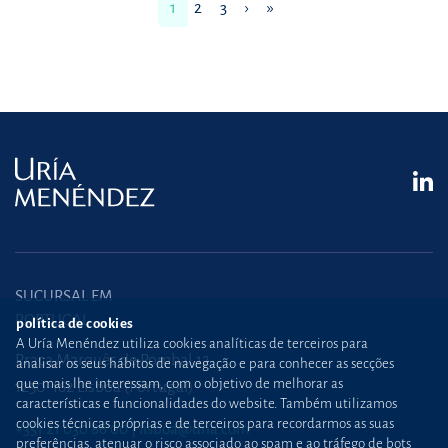
1
2
3
›
»
SUCURSAL EM
PORTUGAL
política de cookies
A Uría Menéndez utiliza cookies analíticas de terceiros para
Praça Marquês de Pombal,12
analisar os seus hábitos de navegação e para conhecer as secções
que mais lhe interessam, com o objetivo de melhorar as
1250-162 Lisboa (Portugal)
características e funcionalidades do website. Também utilizamos
cookies técnicas próprias e de terceiros para recordarmos as suas
+351 21 030 86 00
lisboa@uria.com
preferências, atenuar o risco associado ao spam e ao tráfego de bots