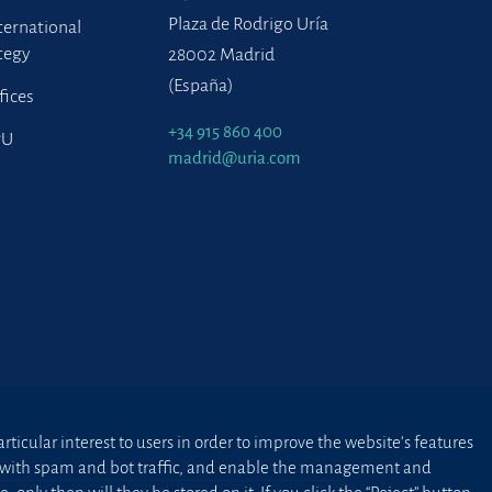
Plaza de Rodrigo Uría
ternational
tegy
28002 Madrid
(España)
fices
+34 915 860 400
PU
madrid@uria.com
ticular interest to users in order to improve the website’s features
ted with spam and bot traffic, and enable the management and