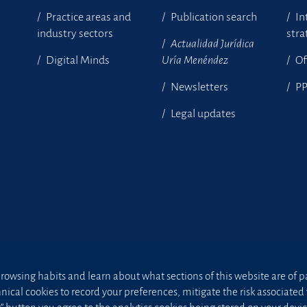
Practice areas and
Publication search
In
industry sectors
stra
Actualidad Jurídica
Digital Minds
Uría Menéndez
Of
Newsletters
P
Legal updates
owsing habits and learn about what sections of this website are of par
hnical cookies to record your preferences, mitigate the risk associa