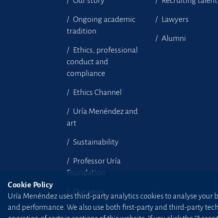
Our story
Recruiting talent
Ongoing academic
Lawyers
tradition
Alumni
Ethics, professional
conduct and
compliance
Ethics Channel
Uría Menéndez and
art
Sustainability
Professor Uría
Foundation
Cookie Policy
Our news
Uría Menéndez uses third-party analytics cookies to analyse your br
and performance. We also use both first-party and third-party tec