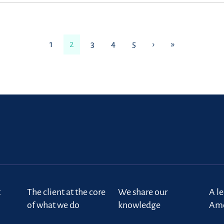
1
2
3
4
5
›
»
t
The client at the core
We share our
A l
of what we do
knowledge
Ame