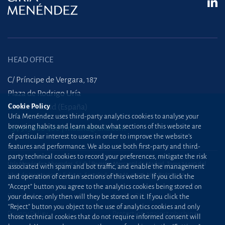
HEAD OFFICE
C/ Príncipe de Vergara, 187
Plaza de Rodrigo Uría
28002 Madrid (España)
Cookie Policy
Uría Menéndez uses third-party analytics cookies to analyse your
browsing habits and learn about what sections of this website are
+34 915 860 400
madrid@uria.com
of particular interest to users in order to improve the website’s
features and performance. We also use both first-party and third-
party technical cookies to record your preferences, mitigate the risk
Uría Menéndez Abogados, S.L.P. | Registro Mercantil de Madrid, Tomo 24490 del
associated with spam and bot traffic, and enable the management
Libro de Inscripciones Folio 42, Sección 8, Hoja M-43976. NIF: B28563963
and operation of certain sections of this website. If you click the
“Accept” button you agree to the analytics cookies being stored on
Site map
Cookie Policy
your device; only then will they be stored on it. If you click the
“Reject” button you object to the use of analytics cookies and only
Privacy Policy
Protection against phishing
those technical cookies that do not require informed consent will