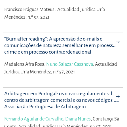
Francisco Fráguas Mateus .
Actualidad Jurídica Uría
Menéndez, n.º 57, 2021
“Burn after reading”: A apreensão de e-mails e
comunicações de natureza semelhante em processo-
crime e em processo contraordenacional
Madalena Afra Rosa,
Nuno Salazar Casanova
.
Actualidad
Jurídica Uría Menéndez, n.º 57, 2021
Arbitragem em Portugal: os novos regulamentos do
centro de arbitragem comercial e os novos códigos da
Associaçâo Portuguesa de Arbitragem
Fernando Aguilar de Carvalho
,
Diana Nunes
,
Constança Sá
Couto.
Actualidad Jurídica Uría Menéndez, n.º 57, 2021