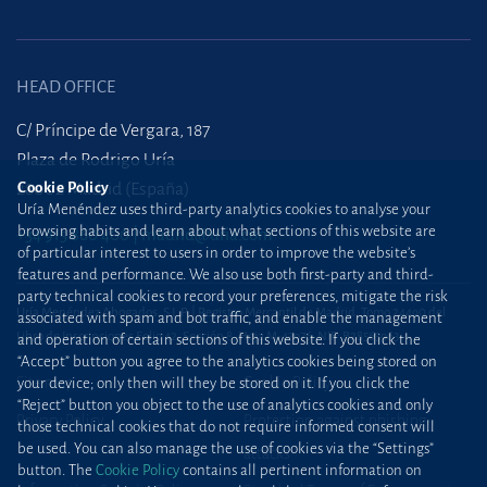
HEAD OFFICE
C/ Príncipe de Vergara, 187
Plaza de Rodrigo Uría
Cookie Policy
28002 Madrid (España)
Uría Menéndez uses third-party analytics cookies to analyse your
browsing habits and learn about what sections of this website are
+34 915 860 400
madrid@uria.com
of particular interest to users in order to improve the website’s
features and performance. We also use both first-party and third-
party technical cookies to record your preferences, mitigate the risk
Uría Menéndez Abogados, S.L.P. | Registro Mercantil de Madrid, Tomo 24490 del
associated with spam and bot traffic, and enable the management
Libro de Inscripciones Folio 42, Sección 8, Hoja M-43976. NIF: B28563963
and operation of certain sections of this website. If you click the
“Accept” button you agree to the analytics cookies being stored on
Site map
Cookie Policy
your device; only then will they be stored on it. If you click the
“Reject” button you object to the use of analytics cookies and only
Privacy Policy
Protection against phishing
those technical cookies that do not require informed consent will
be used. You can also manage the use of cookies via the “Settings”
attacks
button. The
Cookie Policy
contains all pertinent information on