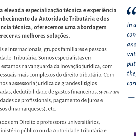
a elevada especialização técnica e experiência
nhecimento da Autoridade Tributária e dos
In 
lência técnica, oferecemos uma abordagem
com
erecer as melhores soluções.
and
 e internacionais, grupos familiares e pessoas
wit
idade Tributária. Somos especialistas em
put
e estamos na vanguarda da inovação jurídica, com
the
ssuais mais complexos do direito tributário. Com
cor
os a assessoria jurídica de grandes litígios
adas, dedutibilidade de gastos financeiros,
spectrum
edades de profissionais, pagamento de juros e
asos dinamarqueses), etc.
os em Direito e professores universitários,
inistério público ou da Autoridade Tributária e