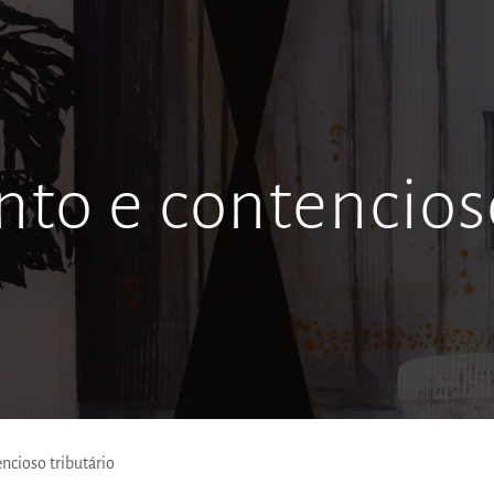
to e contencioso
ncioso tributário